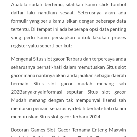
Apabila sudah bertemu, silahkan kamu click tombol
daftar lalu nantikan sesaat. Seterusnya akan ada
formulir yang perlu kamu isikan dengan beberapa data
tertentu. Di tempat ini ada beberapa opsi data penting
yang perlu kamu persiapkan untuk lakukan proses
register yaitu seperti berikut:
Mengenal Situs slot gacor Terbaru dan terpercaya anda
seharusnya berhati-hati dalam memutuskan Situs slot
gacor mana nantinya akan anda jadikan sebagai daerah
bermain Situs slot gacor mudah menang sah
202Banyaknyainformasi seputar Situs slot gacor
Mudah menang dengan tak mempunyai lisensi sah
membikin pemain seharusnya lebih berhati-hati dalam
memutuskan Situs slot gacor Terbaru 2024.
Bocoran Games Slot Gacor Ternama Enteng Maxwin