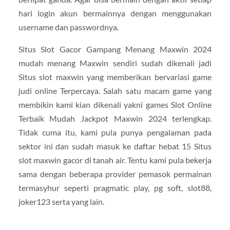
hari login akun bermainnya dengan menggunakan
username dan passwordnya.
Situs Slot Gacor Gampang Menang Maxwin 2024
mudah menang Maxwin sendiri sudah dikenali jadi
Situs slot maxwin yang memberikan bervariasi game
judi online Terpercaya. Salah satu macam game yang
membikin kami kian dikenali yakni games Slot Online
Terbaik Mudah Jackpot Maxwin 2024 terlengkap.
Tidak cuma itu, kami pula punya pengalaman pada
sektor ini dan sudah masuk ke daftar hebat 15 Situs
slot maxwin gacor di tanah air. Tentu kami pula bekerja
sama dengan beberapa provider pemasok permainan
termasyhur seperti pragmatic play, pg soft, slot88,
joker123 serta yang lain.