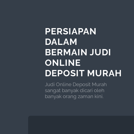
PERSIAPAN
DALAM
BERMAIN JUDI
ONLINE
DEPOSIT MURAH
Judi Online Deposit Murah
sangat banyak dicari oleh
banyak orang zaman kini.