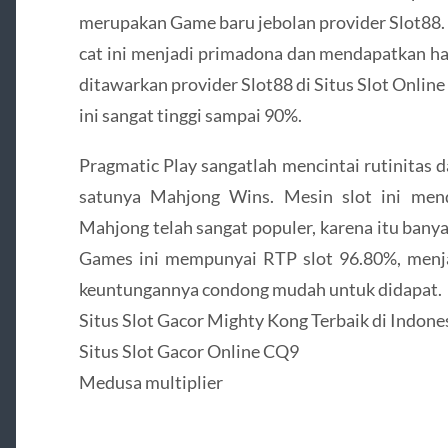
merupakan Game baru jebolan provider Slot88.
cat ini menjadi primadona dan mendapatkan ha
ditawarkan provider Slot88 di Situs Slot Onli
ini sangat tinggi sampai 90%.
Pragmatic Play sangatlah mencintai rutinitas d
satunya Mahjong Wins. Mesin slot ini mend
Mahjong telah sangat populer, karena itu bany
Games ini mempunyai RTP slot 96.80%, menj
keuntungannya condong mudah untuk didapat.
Situs Slot Gacor Mighty Kong Terbaik di Indone
Situs Slot Gacor Online CQ9
Medusa multiplier