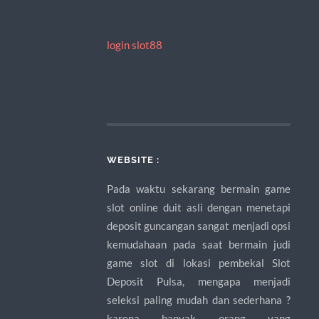
login slot88
WEBSITE :
Pada waktu sekarang bermain game
slot online duit asli dengan menetapi
deposit guncangan sangat menjadi opsi
kemudahaan pada saat bermain judi
game slot di lokasi pembekal Slot
Deposit Pulsa, mengapa menjadi
seleksi paling mudah dan sederhana ?
karena banyak orang yang