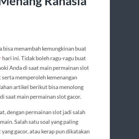
 Menang Rahasia
Anda bisa menambah kemungkinan buat
r
hari ini. Tidak boleh ragu-ragu buat
ki Anda di saat main permainan slot
t serta memperoleh kemenangan
ahan artikel berikut bisa menolong
i saat main permainan slot gacor.
t, dengan permainan slot jadi salah
ain. Salah satu soal yang paling
 yang gacor, atau kerap pun dikatakan