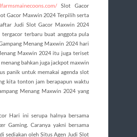
ellfarmsmainecoons.com/
Slot Gacor
t Gacor Maxwin 2024 Terpilih serta
Daftar Judi Slot Gacor Maxwin 2024
tergacor terbaru buat anggota pula
r Gampang Menang Maxwin 2024 hari
enang Maxwin 2024 itu juga teriset
ng menang bahkan juga jackpot maxwin
rus panik untuk memakai agenda slot
sung kita tonton jam berapapun waktu
r Gampang Menang Maxwin 2024 yang
cor Hari ini serupa halnya bersama
ker Gaming. Caranya yakni bersama
di sediakan oleh Situs Agen Judi Slot