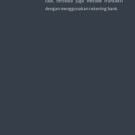
tadi, tersedia juga metode transaksi
dengan menggunakan rekening bank.