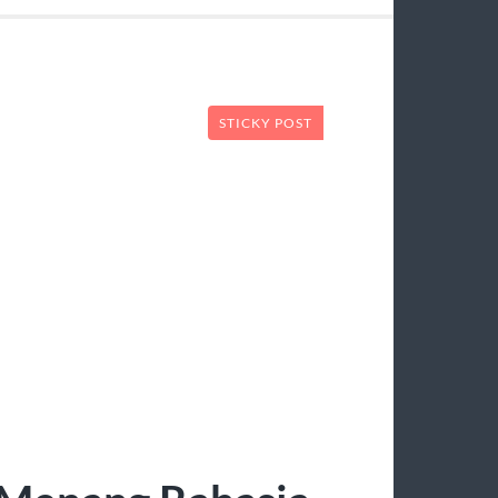
STICKY POST