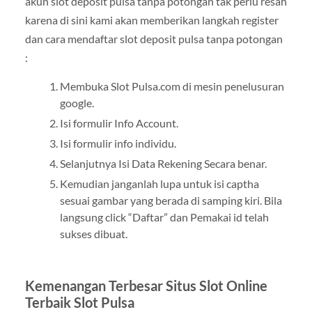
akun slot deposit pulsa tanpa potongan tak perlu resah
karena di sini kami akan memberikan langkah register
dan cara mendaftar slot deposit pulsa tanpa potongan
:
Membuka Slot Pulsa.com di mesin penelusuran
google.
Isi formulir Info Account.
Isi formulir info individu.
Selanjutnya Isi Data Rekening Secara benar.
Kemudian janganlah lupa untuk isi captha
sesuai gambar yang berada di samping kiri. Bila
langsung click “Daftar” dan Pemakai id telah
sukses dibuat.
Kemenangan Terbesar Situs Slot Online
Terbaik Slot Pulsa