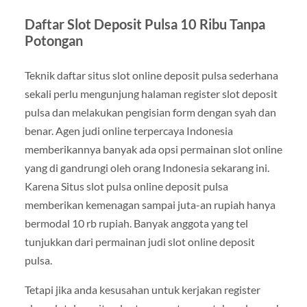
Daftar Slot Deposit Pulsa 10 Ribu Tanpa
Potongan
Teknik daftar situs slot online deposit pulsa sederhana
sekali perlu mengunjung halaman register slot deposit
pulsa dan melakukan pengisian form dengan syah dan
benar. Agen judi online terpercaya Indonesia
memberikannya banyak ada opsi permainan slot online
yang di gandrungi oleh orang Indonesia sekarang ini.
Karena Situs slot pulsa online deposit pulsa
memberikan kemenagan sampai juta-an rupiah hanya
bermodal 10 rb rupiah. Banyak anggota yang tel
tunjukkan dari permainan judi slot online deposit
pulsa.
Tetapi jika anda kesusahan untuk kerjakan register