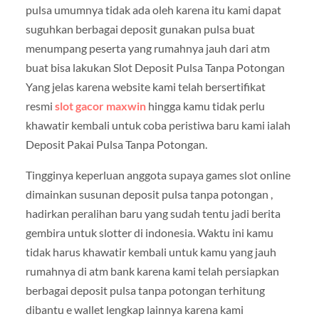
pulsa umumnya tidak ada oleh karena itu kami dapat
suguhkan berbagai deposit gunakan pulsa buat
menumpang peserta yang rumahnya jauh dari atm
buat bisa lakukan Slot Deposit Pulsa Tanpa Potongan
Yang jelas karena website kami telah bersertifikat
resmi
slot gacor maxwin
hingga kamu tidak perlu
khawatir kembali untuk coba peristiwa baru kami ialah
Deposit Pakai Pulsa Tanpa Potongan.
Tingginya keperluan anggota supaya games slot online
dimainkan susunan deposit pulsa tanpa potongan ,
hadirkan peralihan baru yang sudah tentu jadi berita
gembira untuk slotter di indonesia. Waktu ini kamu
tidak harus khawatir kembali untuk kamu yang jauh
rumahnya di atm bank karena kami telah persiapkan
berbagai deposit pulsa tanpa potongan terhitung
dibantu e wallet lengkap lainnya karena kami