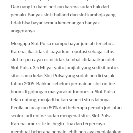
Dan uang itu kami berikan karena sudah hak dari
pemain. Banyak slot thailand dan slot kamboja yang
tidak bisa bayar semua kemenangan banyak
anggotanya.
Mengapa Slot Pulsa mampu bayar jumlah tersebut.
Karena jika tidak di bayarkan reputasi sebagai situs
slot terpercaya resmi tidak kembali didapatkan oleh
Slot Pulsa. 3,5 Milyar yaitu jumjlah yang sedikit untuk
situs sama kelas Slot Pulsa yang sudah berdiri sejak
tahun 2005. Bahkan sebelum permainan slot online
boom di golongan masyarakat Indonesia. Slot Pulsa
telah datang, menjadi bukan seperti situs lainnya.
Penilaian ucapkan 80% dari beberapa pemain judi atau
senior judi online sudah mengenal situs Slot Pulsa.
Karena umur site ini begitu tua dan terpercaya
membuat beberapa pemain lebih percaya menjalankan