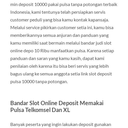
min deposit 10000 pakai pulsa tanpa potongan terbaik
Indonesia, kami tentunya telah persiapkan servis
customer peduli yang bisa kamu kontak kapansaja.
Melalui service pikirkan customer setia ini, kamu bisa
memberikannya semua anjuran dan panduan yang
kamu memiliki saat bermain melalui bandar judi slot
online depo 10 Ribu manfaatkan pulsa. Karena setiap
panduan dan saran yang kamu kasih, dapat kami
penilaian oleh karena itu bisa beri servis yang lebih
bagus ulang ke semua anggota setia link slot deposit
pulsa 10000 tanpa potongan.
Bandar Slot Online Deposit Memakai
Pulsa Telkomsel Dan XL
Banyak peserta yang ingin lakukan deposit gunakan