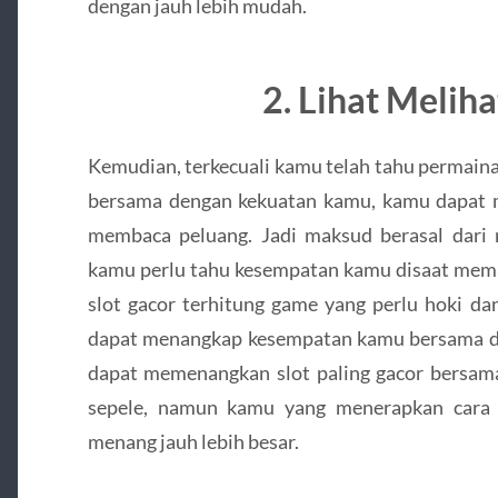
dengan jauh lebih mudah.
2. Lihat Melih
Kemudian, terkecuali kamu telah tahu permainan
bersama dengan kekuatan kamu, kamu dapat 
membaca peluang. Jadi maksud berasal dari
kamu perlu tahu kesempatan kamu disaat memain
slot gacor terhitung game yang perlu hoki da
dapat menangkap kesempatan kamu bersama den
dapat memenangkan slot paling gacor bersam
sepele, namun kamu yang menerapkan cara 
menang jauh lebih besar.