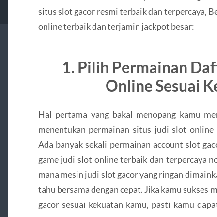
situs slot gacor resmi terbaik dan terpercaya, Be
online terbaik dan terjamin jackpot besar:
1. Pilih Permainan Daft
Online Sesuai
Hal pertama yang bakal menopang kamu men
menentukan permainan situs judi slot onlin
Ada banyak sekali permainan account slot gaco
game judi slot online terbaik dan terpercaya 
mana mesin judi slot gacor yang ringan dimaink
tahu bersama dengan cepat. Jika kamu sukses 
gacor sesuai kekuatan kamu, pasti kamu dap