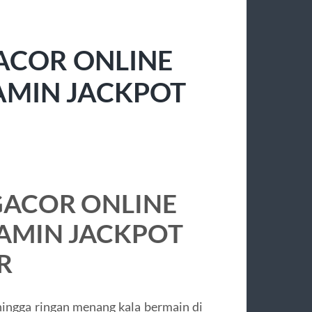
ACOR ONLINE
AMIN JACKPOT
GACOR ONLINE
JAMIN JACKPOT
R
ehingga ringan menang kala bermain di