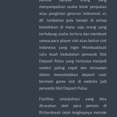
menyampaikan usaha letak penjualan
atau pengisian getaran telkomsel, xl,
dll. tambahan pula hampir di setiap
kedudukan di mana saja orang yang
terhubung usaha tertera dan membuat
semua para player slot atau bettor slot
indonesia yang ingin Membuatbuat
satu buah kedudukan pemasok Slot
Deposit Pulsa yang tentunya menjadi
seleksi paling cepat dan termudah
dalam menyebabkan deposit saat
bermain game slot di website judi
penyedia Slot Deposit Pulsa.
Fasilitas selanjutnya yang bisa
dirasakan oleh para pemain di
Richardseah ialah lengkapnya metode