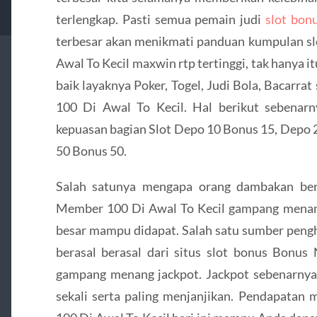
terlengkap. Pasti semua pemain judi
slot bo
terbesar akan menikmati panduan kumpulan 
Awal To Kecil maxwin rtp tertinggi, tak hanya it
baik layaknya Poker, Togel, Judi Bola, Bacarr
100 Di Awal To Kecil. Hal berikut sebenarn
kepuasan bagian Slot Depo 10 Bonus 15, Depo 
50 Bonus 50.
Salah satunya mengapa orang dambakan be
Member 100 Di Awal To Kecil gampang menang
besar mampu didapat. Salah satu sumber pengh
berasal berasal dari situs slot bonus Bon
gampang menang jackpot. Jackpot sebenarnya 
sekali serta paling menjanjikan. Pendapata