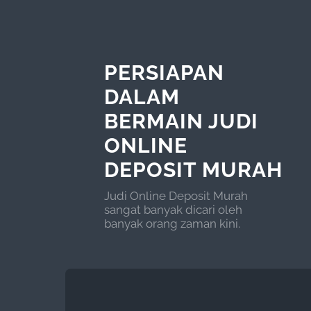
PERSIAPAN
DALAM
BERMAIN JUDI
ONLINE
DEPOSIT MURAH
Judi Online Deposit Murah
sangat banyak dicari oleh
banyak orang zaman kini.