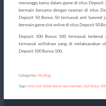
menunggu kamu dalam game di situs Deposit
bermain bersama dengan nyaman di situs Dep
Deposit 50 Bonus 50 termasuk anti banned j
bermain game slot online di situs Deposit 50 Bo
Deposit 100 Bonus 100 termasuk terkenal 
termasuk withdraw yang di melaksanakan ol
Deposit 100 Bonus 100.
Categories:
My Blog
Tags:
situs slot online bonus new member
,
slot bonus 100