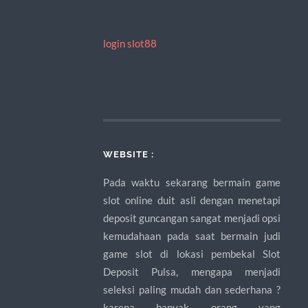
login slot88
WEBSITE :
Pada waktu sekarang bermain game
slot online duit asli dengan menetapi
deposit guncangan sangat menjadi opsi
kemudahaan pada saat bermain judi
game slot di lokasi pembekal Slot
Deposit Pulsa, mengapa menjadi
seleksi paling mudah dan sederhana ?
karena banyak orang yang