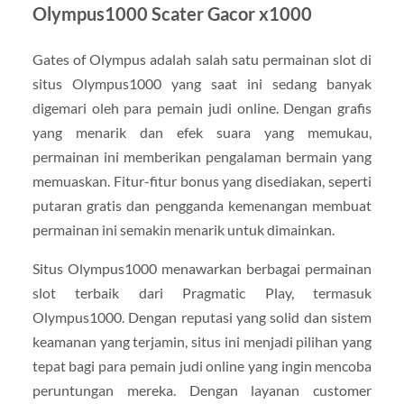
Olympus1000 Scater Gacor x1000
Gates of Olympus adalah salah satu permainan slot di
situs Olympus1000 yang saat ini sedang banyak
digemari oleh para pemain judi online. Dengan grafis
yang menarik dan efek suara yang memukau,
permainan ini memberikan pengalaman bermain yang
memuaskan. Fitur-fitur bonus yang disediakan, seperti
putaran gratis dan pengganda kemenangan membuat
permainan ini semakin menarik untuk dimainkan.
Situs Olympus1000 menawarkan berbagai permainan
slot terbaik dari Pragmatic Play, termasuk
Olympus1000. Dengan reputasi yang solid dan sistem
keamanan yang terjamin, situs ini menjadi pilihan yang
tepat bagi para pemain judi online yang ingin mencoba
peruntungan mereka. Dengan layanan customer