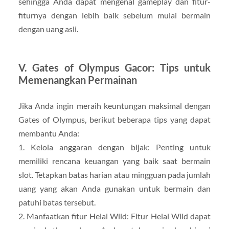
sehingga Anda dapat mengenal gameplay dan fitur-
fiturnya dengan lebih baik sebelum mulai bermain
dengan uang asli.
V. Gates of Olympus Gacor: Tips untuk
Memenangkan Permainan
Jika Anda ingin meraih keuntungan maksimal dengan
Gates of Olympus, berikut beberapa tips yang dapat
membantu Anda:
1. Kelola anggaran dengan bijak: Penting untuk
memiliki rencana keuangan yang baik saat bermain
slot. Tetapkan batas harian atau mingguan pada jumlah
uang yang akan Anda gunakan untuk bermain dan
patuhi batas tersebut.
2. Manfaatkan fitur Helai Wild: Fitur Helai Wild dapat