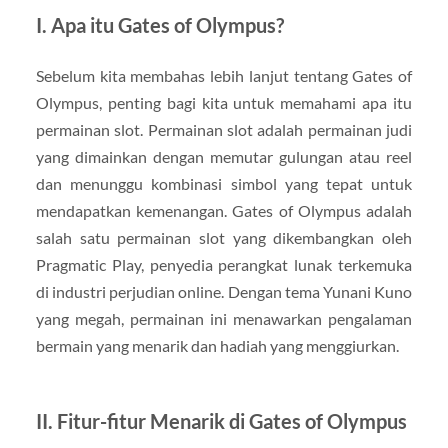
I. Apa itu Gates of Olympus?
Sebelum kita membahas lebih lanjut tentang Gates of
Olympus, penting bagi kita untuk memahami apa itu
permainan slot. Permainan slot adalah permainan judi
yang dimainkan dengan memutar gulungan atau reel
dan menunggu kombinasi simbol yang tepat untuk
mendapatkan kemenangan. Gates of Olympus adalah
salah satu permainan slot yang dikembangkan oleh
Pragmatic Play, penyedia perangkat lunak terkemuka
di industri perjudian online. Dengan tema Yunani Kuno
yang megah, permainan ini menawarkan pengalaman
bermain yang menarik dan hadiah yang menggiurkan.
II. Fitur-fitur Menarik di Gates of Olympus