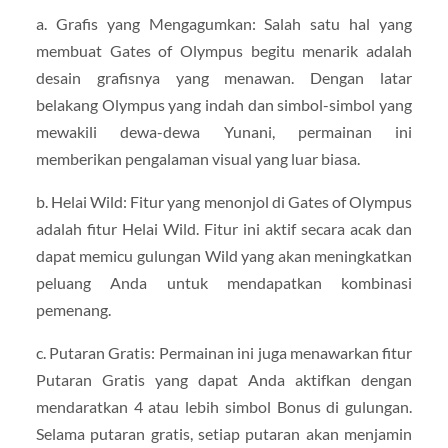
a. Grafis yang Mengagumkan: Salah satu hal yang
membuat Gates of Olympus begitu menarik adalah
desain grafisnya yang menawan. Dengan latar
belakang Olympus yang indah dan simbol-simbol yang
mewakili dewa-dewa Yunani, permainan ini
memberikan pengalaman visual yang luar biasa.
b. Helai Wild: Fitur yang menonjol di Gates of Olympus
adalah fitur Helai Wild. Fitur ini aktif secara acak dan
dapat memicu gulungan Wild yang akan meningkatkan
peluang Anda untuk mendapatkan kombinasi
pemenang.
c. Putaran Gratis: Permainan ini juga menawarkan fitur
Putaran Gratis yang dapat Anda aktifkan dengan
mendaratkan 4 atau lebih simbol Bonus di gulungan.
Selama putaran gratis, setiap putaran akan menjamin