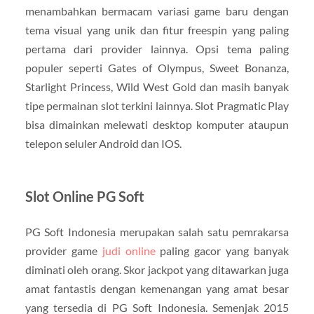
menambahkan bermacam variasi game baru dengan
tema visual yang unik dan fitur freespin yang paling
pertama dari provider lainnya. Opsi tema paling
populer seperti Gates of Olympus, Sweet Bonanza,
Starlight Princess, Wild West Gold dan masih banyak
tipe permainan slot terkini lainnya. Slot Pragmatic Play
bisa dimainkan melewati desktop komputer ataupun
telepon seluler Android dan IOS.
Slot Online PG Soft
PG Soft Indonesia merupakan salah satu pemrakarsa
provider game
judi online
paling gacor yang banyak
diminati oleh orang. Skor jackpot yang ditawarkan juga
amat fantastis dengan kemenangan yang amat besar
yang tersedia di PG Soft Indonesia. Semenjak 2015