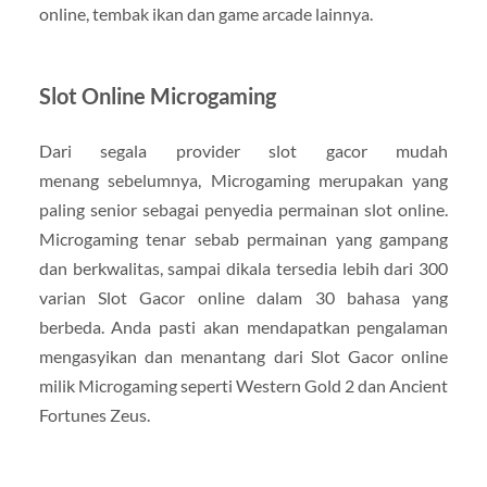
online, tembak ikan dan game arcade lainnya.
Slot Online Microgaming
Dari segala provider slot gacor mudah
menang sebelumnya, Microgaming merupakan yang
paling senior sebagai penyedia permainan slot online.
Microgaming tenar sebab permainan yang gampang
dan berkwalitas, sampai dikala tersedia lebih dari 300
varian Slot Gacor online dalam 30 bahasa yang
berbeda. Anda pasti akan mendapatkan pengalaman
mengasyikan dan menantang dari Slot Gacor online
milik Microgaming seperti Western Gold 2 dan Ancient
Fortunes Zeus.