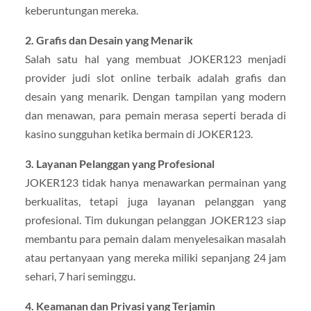
keberuntungan mereka.
2. Grafis dan Desain yang Menarik
Salah satu hal yang membuat JOKER123 menjadi
provider judi slot online terbaik adalah grafis dan
desain yang menarik. Dengan tampilan yang modern
dan menawan, para pemain merasa seperti berada di
kasino sungguhan ketika bermain di JOKER123.
3. Layanan Pelanggan yang Profesional
JOKER123 tidak hanya menawarkan permainan yang
berkualitas, tetapi juga layanan pelanggan yang
profesional. Tim dukungan pelanggan JOKER123 siap
membantu para pemain dalam menyelesaikan masalah
atau pertanyaan yang mereka miliki sepanjang 24 jam
sehari, 7 hari seminggu.
4. Keamanan dan Privasi yang Terjamin