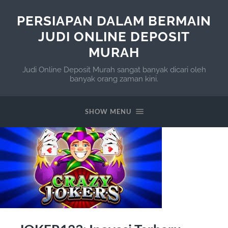
PERSIAPAN DALAM BERMAIN
JUDI ONLINE DEPOSIT
MURAH
Judi Online Deposit Murah sangat banyak dicari oleh
banyak orang zaman kini.
SHOW MENU