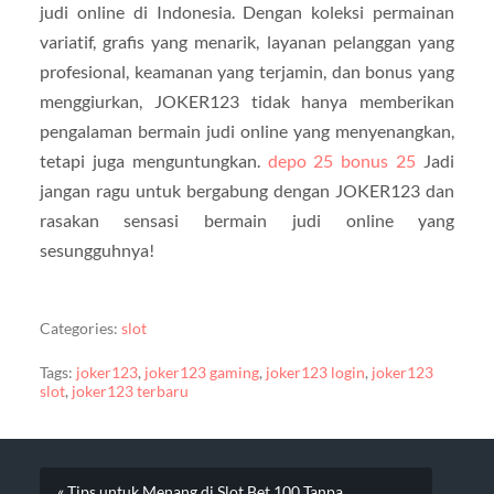
judi online di Indonesia. Dengan koleksi permainan
variatif, grafis yang menarik, layanan pelanggan yang
profesional, keamanan yang terjamin, dan bonus yang
menggiurkan, JOKER123 tidak hanya memberikan
pengalaman bermain judi online yang menyenangkan,
tetapi juga menguntungkan.
depo 25 bonus 25
Jadi
jangan ragu untuk bergabung dengan JOKER123 dan
rasakan sensasi bermain judi online yang
sesungguhnya!
Categories:
slot
Tags:
joker123
,
joker123 gaming
,
joker123 login
,
joker123
slot
,
joker123 terbaru
« Tips untuk Menang di Slot Bet 100 Tanpa