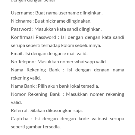
Username : Buat nama username diinginkan.
Nickname : Buat nickname diinginakan.
Password : Masukkan kata sandi diinginkan.
Konfirmasi Password : Isi dengan dengan kata sandi
serupa seperti terhadap kolom sebelumnya.
Email : Isi dengan dengan e mail valid.
No Telepon : Masukkan nomer whatsapp valid.
Nama Rekening Bank : Isi dengan dengan nama
rekening valid.
Nama Bank : Pilih akun bank lokal tersedia.
Nomor Rekening Bank : Masukkan nomer rekening
valid.
Referral : Silakan dikosongkan saja.
Captcha : Isi dengan dengan kode validasi serupa
seperti gambar tersedia.