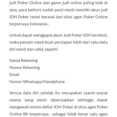
judi Poker Online dan game judi online paling baik di
atas, para bettors sudah pasti mesti memiiki akun judi
IDN Poker resmi berasal dari situs agen Poker Online
terpercaya Indonesia .
Untuk dapat menggapai akun Judi Poker IDN tersebut,
maka pemain mesti buat persiapan lebih dari satu data
diri mesti dan valid, seperti:
Nama Rekening
Nomor Rekening
Email
Nomor Whatsapp/Handphone
Semua data diri setelah itu merupakan syarat-syarat
utama yang mesti dipersiapkan sehingga dapat
mengawali sistem daftar IDN Poker di situs agen Poker
Online 88 terpercaya , sebagai tidak benar satu agen