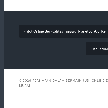
« Slot Online Berkualitas Tinggi di Planetbola88: Ke
Kiat Terba
© 2026
PERSIAPAN DALAM BERMAIN JUDI ONLINE 
MURAH