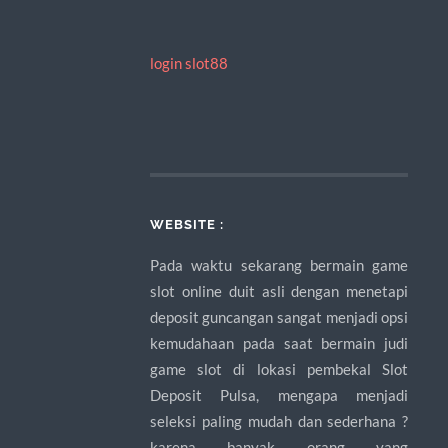
login slot88
WEBSITE :
Pada waktu sekarang bermain game
slot online duit asli dengan menetapi
deposit guncangan sangat menjadi opsi
kemudahaan pada saat bermain judi
game slot di lokasi pembekal Slot
Deposit Pulsa, mengapa menjadi
seleksi paling mudah dan sederhana ?
karena banyak orang yang