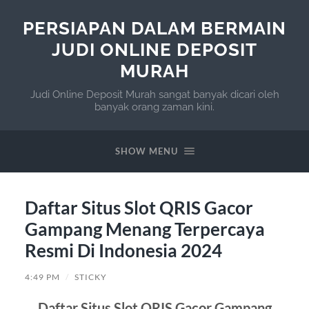
PERSIAPAN DALAM BERMAIN
JUDI ONLINE DEPOSIT
MURAH
Judi Online Deposit Murah sangat banyak dicari oleh
banyak orang zaman kini.
SHOW MENU
Daftar Situs Slot QRIS Gacor
Gampang Menang Terpercaya
Resmi Di Indonesia 2024
4:49 PM
/
STICKY
Daftar Situs Slot QRIS Gacor Gampang