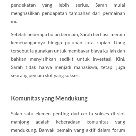
pendekatan yang lebih serius, Sarah mulai
menghasilkan pendapatan tambahan dari permainan
ini.
Setelah beberapa bulan bermain, Sarah berhasil meraih
kemenangannya hingga puluhan juta rupiah. Uang
tersebut ia gunakan untuk membayar biaya kuliah dan
bahkan menyisihkan sedikit untuk investasi. Kini,
Sarah tidak hanya menjadi mahasiswa, tetapi juga
seorang pemain slot yang sukses.
Komunitas yang Mendukung
Salah satu elemen penting dari cerita sukses di slot
mahjong adalah keberadaan komunitas yang
mendukung. Banyak pemain yang aktif dalam forum