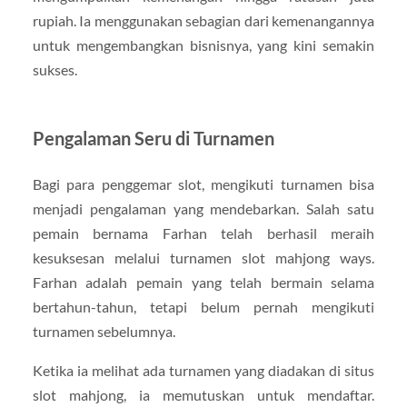
rupiah. Ia menggunakan sebagian dari kemenangannya
untuk mengembangkan bisnisnya, yang kini semakin
sukses.
Pengalaman Seru di Turnamen
Bagi para penggemar slot, mengikuti turnamen bisa
menjadi pengalaman yang mendebarkan. Salah satu
pemain bernama Farhan telah berhasil meraih
kesuksesan melalui turnamen slot mahjong ways.
Farhan adalah pemain yang telah bermain selama
bertahun-tahun, tetapi belum pernah mengikuti
turnamen sebelumnya.
Ketika ia melihat ada turnamen yang diadakan di situs
slot mahjong, ia memutuskan untuk mendaftar.