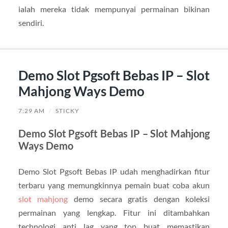
ialah mereka tidak mempunyai permainan bikinan
sendiri.
Demo Slot Pgsoft Bebas IP – Slot
Mahjong Ways Demo
7:29 AM
/
STICKY
Demo Slot Pgsoft Bebas IP – Slot Mahjong
Ways Demo
Demo Slot Pgsoft Bebas IP udah menghadirkan fitur
terbaru yang memungkinnya pemain buat coba akun
slot mahjong
demo secara gratis dengan koleksi
permainan yang lengkap. Fitur ini ditambahkan
technologi anti lag yang top buat memastikan