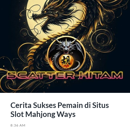
Cerita Sukses Pemain di Situs
Slot Mahjong Ways
8:36 AM