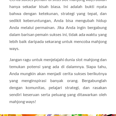
hanya sekadar kisah biasa. Ini adalah bukti nyata
bahwa dengan ketekunan, strategi yang tepat, dan
sedikit keberuntungan, Anda bisa mengubah hidup
Anda melalui permainan. Jika Anda ingin bergabung
dalam barisan pemain sukses ini, tidak ada waktu yang
lebih baik daripada sekarang untuk mencoba mahjong
ways.
Jangan ragu untuk menjelajahi dunia slot mahjong dan
temukan potensi yang ada di dalamnya. Siapa tahu,
Anda mungkin akan menjadi cerita sukses berikutnya
yang menginspirasi banyak orang. Bergabunglah
dengan komunitas, pelajari strategi, dan rasakan
sendiri keseruan serta peluang yang ditawarkan oleh
mahjong ways!