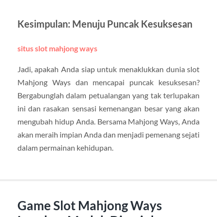
Kesimpulan: Menuju Puncak Kesuksesan
situs slot mahjong ways
Jadi, apakah Anda siap untuk menaklukkan dunia slot
Mahjong Ways dan mencapai puncak kesuksesan?
Bergabunglah dalam petualangan yang tak terlupakan
ini dan rasakan sensasi kemenangan besar yang akan
mengubah hidup Anda. Bersama Mahjong Ways, Anda
akan meraih impian Anda dan menjadi pemenang sejati
dalam permainan kehidupan.
Game Slot Mahjong Ways