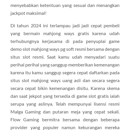
menyebabkan ketentuan yang sesuai dan menangkan
jackpot maksimal!
Di tahun 2024 ini terlampau jadi jadi cepat pembeli
yang bermain mahjong ways gratis karena udah
terhubungnya kerjasama di pada penyuplai game
demo slot mahjong ways pg soft resmi bersama dengan
situs slot resmi. Saat kamu udah menyadari suatu
perihal perihal yang sanggup memberikan kemenangan
karena itu kamu sanggup segera cepat daftarkan pada
situs slot mahjong ways uang asli dan secara segera
secara cepat bikin kemenangan disitu. Karena skema
dan saat jekpot yang tersedia di game slot gratis ialah
serupa yang aslinya. Telah mempunyai lisensi resmi
Malga Gaming dan putaran meja yang cepat sekali.
Flow Gaming bermitra bersama dengan beberapa
provider yang populer namun kekurangan mereka