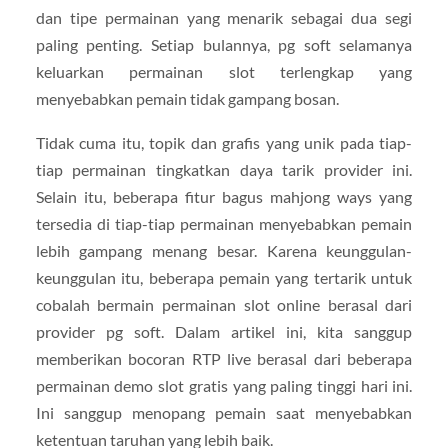
dan tipe permainan yang menarik sebagai dua segi
paling penting. Setiap bulannya, pg soft selamanya
keluarkan permainan slot terlengkap yang
menyebabkan pemain tidak gampang bosan.
Tidak cuma itu, topik dan grafis yang unik pada tiap-
tiap permainan tingkatkan daya tarik provider ini.
Selain itu, beberapa fitur bagus mahjong ways yang
tersedia di tiap-tiap permainan menyebabkan pemain
lebih gampang menang besar. Karena keunggulan-
keunggulan itu, beberapa pemain yang tertarik untuk
cobalah bermain permainan slot online berasal dari
provider pg soft. Dalam artikel ini, kita sanggup
memberikan bocoran RTP live berasal dari beberapa
permainan demo slot gratis yang paling tinggi hari ini.
Ini sanggup menopang pemain saat menyebabkan
ketentuan taruhan yang lebih baik.