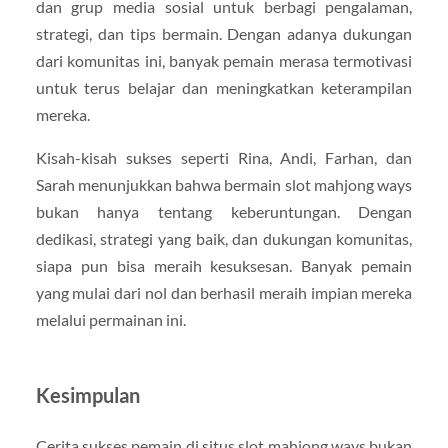
dan grup media sosial untuk berbagi pengalaman,
strategi, dan tips bermain. Dengan adanya dukungan
dari komunitas ini, banyak pemain merasa termotivasi
untuk terus belajar dan meningkatkan keterampilan
mereka.
Kisah-kisah sukses seperti Rina, Andi, Farhan, dan
Sarah menunjukkan bahwa bermain slot mahjong ways
bukan hanya tentang keberuntungan. Dengan
dedikasi, strategi yang baik, dan dukungan komunitas,
siapa pun bisa meraih kesuksesan. Banyak pemain
yang mulai dari nol dan berhasil meraih impian mereka
melalui permainan ini.
Kesimpulan
Cerita sukses pemain di situs slot mahjong ways bukan