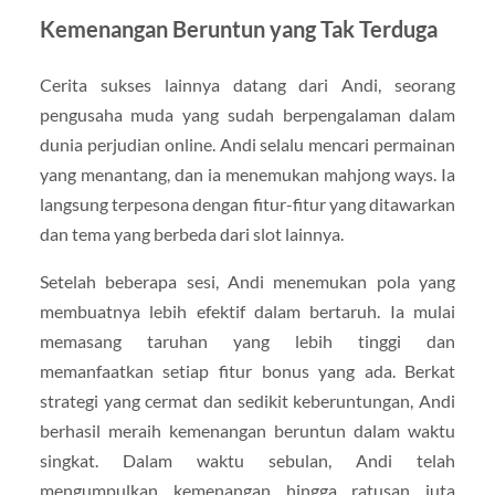
Kemenangan Beruntun yang Tak Terduga
Cerita sukses lainnya datang dari Andi, seorang
pengusaha muda yang sudah berpengalaman dalam
dunia perjudian online. Andi selalu mencari permainan
yang menantang, dan ia menemukan mahjong ways. Ia
langsung terpesona dengan fitur-fitur yang ditawarkan
dan tema yang berbeda dari slot lainnya.
Setelah beberapa sesi, Andi menemukan pola yang
membuatnya lebih efektif dalam bertaruh. Ia mulai
memasang taruhan yang lebih tinggi dan
memanfaatkan setiap fitur bonus yang ada. Berkat
strategi yang cermat dan sedikit keberuntungan, Andi
berhasil meraih kemenangan beruntun dalam waktu
singkat. Dalam waktu sebulan, Andi telah
mengumpulkan kemenangan hingga ratusan juta