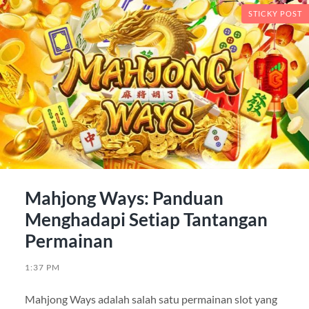
STICKY POST
Mahjong Ways: Panduan
Menghadapi Setiap Tantangan
Permainan
1:37 PM
Mahjong Ways adalah salah satu permainan slot yang