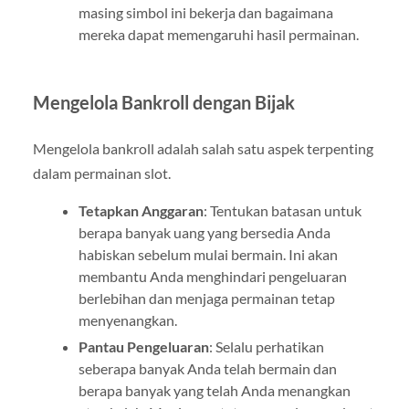
masing simbol ini bekerja dan bagaimana
mereka dapat memengaruhi hasil permainan.
Mengelola Bankroll dengan Bijak
Mengelola bankroll adalah salah satu aspek terpenting
dalam permainan slot.
Tetapkan Anggaran
: Tentukan batasan untuk
berapa banyak uang yang bersedia Anda
habiskan sebelum mulai bermain. Ini akan
membantu Anda menghindari pengeluaran
berlebihan dan menjaga permainan tetap
menyenangkan.
Pantau Pengeluaran
: Selalu perhatikan
seberapa banyak Anda telah bermain dan
berapa banyak yang telah Anda menangkan