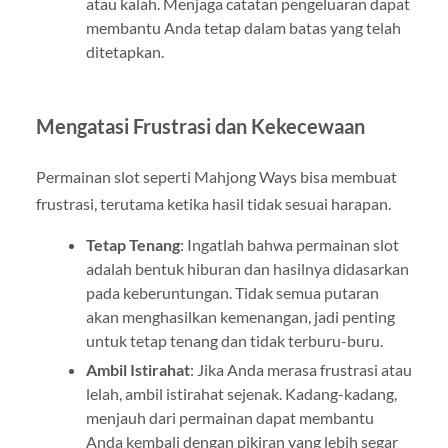
atau kalah. Menjaga catatan pengeluaran dapat
membantu Anda tetap dalam batas yang telah
ditetapkan.
Mengatasi Frustrasi dan Kekecewaan
Permainan slot seperti Mahjong Ways bisa membuat
frustrasi, terutama ketika hasil tidak sesuai harapan.
Tetap Tenang
: Ingatlah bahwa permainan slot
adalah bentuk hiburan dan hasilnya didasarkan
pada keberuntungan. Tidak semua putaran
akan menghasilkan kemenangan, jadi penting
untuk tetap tenang dan tidak terburu-buru.
Ambil Istirahat
: Jika Anda merasa frustrasi atau
lelah, ambil istirahat sejenak. Kadang-kadang,
menjauh dari permainan dapat membantu
Anda kembali dengan pikiran yang lebih segar