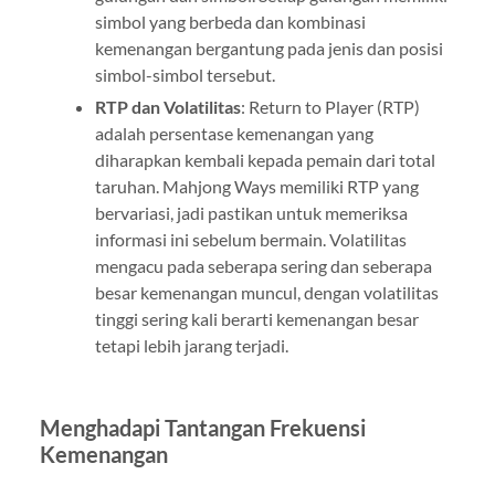
simbol yang berbeda dan kombinasi
kemenangan bergantung pada jenis dan posisi
simbol-simbol tersebut.
RTP dan Volatilitas
: Return to Player (RTP)
adalah persentase kemenangan yang
diharapkan kembali kepada pemain dari total
taruhan. Mahjong Ways memiliki RTP yang
bervariasi, jadi pastikan untuk memeriksa
informasi ini sebelum bermain. Volatilitas
mengacu pada seberapa sering dan seberapa
besar kemenangan muncul, dengan volatilitas
tinggi sering kali berarti kemenangan besar
tetapi lebih jarang terjadi.
Menghadapi Tantangan Frekuensi
Kemenangan