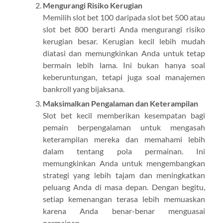
Mengurangi Risiko Kerugian
Memilih slot bet 100 daripada slot bet 500 atau
slot bet 800 berarti Anda mengurangi risiko
kerugian besar. Kerugian kecil lebih mudah
diatasi dan memungkinkan Anda untuk tetap
bermain lebih lama. Ini bukan hanya soal
keberuntungan, tetapi juga soal manajemen
bankroll yang bijaksana.
Maksimalkan Pengalaman dan Keterampilan
Slot bet kecil memberikan kesempatan bagi
pemain berpengalaman untuk mengasah
keterampilan mereka dan memahami lebih
dalam tentang pola permainan. Ini
memungkinkan Anda untuk mengembangkan
strategi yang lebih tajam dan meningkatkan
peluang Anda di masa depan. Dengan begitu,
setiap kemenangan terasa lebih memuaskan
karena Anda benar-benar menguasai
permainan.