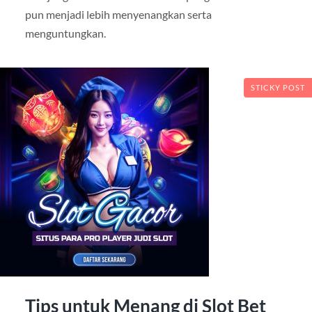
pun menjadi lebih menyenangkan serta
menguntungkan.
STICKY POST
Tips untuk Menang di Slot Bet