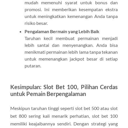
mudah memenuhi syarat untuk bonus dan
promosi. Ini memberikan kesempatan ekstra
untuk meningkatkan kemenangan Anda tanpa
risiko besar.
Pengalaman Bermain yang Lebih Baik
Taruhan kecil membuat permainan menjadi
lebih santai dan menyenangkan. Anda bisa
menikmati permainan lebih lama tanpa tekanan
untuk memenangkan jackpot besar di setiap
putaran.
Kesimpulan: Slot Bet 100, Pilihan Cerdas
untuk Pemain Berpengalaman
Meskipun taruhan tinggi seperti slot bet 500 atau slot
bet 800 sering kali menarik perhatian, slot bet 100
memiliki keajaibannya sendiri. Dengan strategi yang