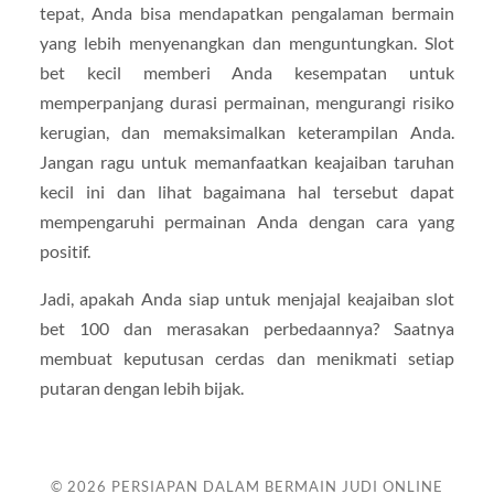
tepat, Anda bisa mendapatkan pengalaman bermain
yang lebih menyenangkan dan menguntungkan. Slot
bet kecil memberi Anda kesempatan untuk
memperpanjang durasi permainan, mengurangi risiko
kerugian, dan memaksimalkan keterampilan Anda.
Jangan ragu untuk memanfaatkan keajaiban taruhan
kecil ini dan lihat bagaimana hal tersebut dapat
mempengaruhi permainan Anda dengan cara yang
positif.
Jadi, apakah Anda siap untuk menjajal keajaiban slot
bet 100 dan merasakan perbedaannya? Saatnya
membuat keputusan cerdas dan menikmati setiap
putaran dengan lebih bijak.
© 2026
PERSIAPAN DALAM BERMAIN JUDI ONLINE