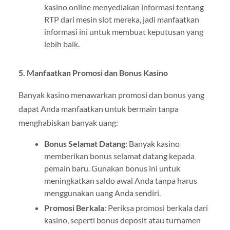
kasino online menyediakan informasi tentang
RTP dari mesin slot mereka, jadi manfaatkan
informasi ini untuk membuat keputusan yang
lebih baik.
5. Manfaatkan Promosi dan Bonus Kasino
Banyak kasino menawarkan promosi dan bonus yang
dapat Anda manfaatkan untuk bermain tanpa
menghabiskan banyak uang:
Bonus Selamat Datang
: Banyak kasino
memberikan bonus selamat datang kepada
pemain baru. Gunakan bonus ini untuk
meningkatkan saldo awal Anda tanpa harus
menggunakan uang Anda sendiri.
Promosi Berkala
: Periksa promosi berkala dari
kasino, seperti bonus deposit atau turnamen