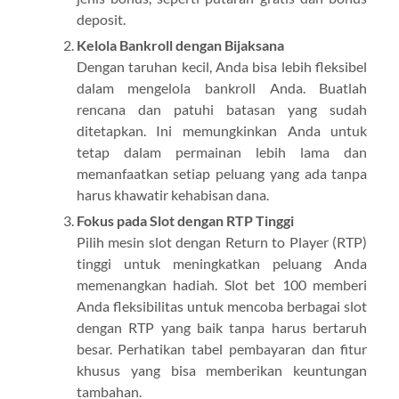
deposit.
Kelola Bankroll dengan Bijaksana
Dengan taruhan kecil, Anda bisa lebih fleksibel
dalam mengelola bankroll Anda. Buatlah
rencana dan patuhi batasan yang sudah
ditetapkan. Ini memungkinkan Anda untuk
tetap dalam permainan lebih lama dan
memanfaatkan setiap peluang yang ada tanpa
harus khawatir kehabisan dana.
Fokus pada Slot dengan RTP Tinggi
Pilih mesin slot dengan Return to Player (RTP)
tinggi untuk meningkatkan peluang Anda
memenangkan hadiah. Slot bet 100 memberi
Anda fleksibilitas untuk mencoba berbagai slot
dengan RTP yang baik tanpa harus bertaruh
besar. Perhatikan tabel pembayaran dan fitur
khusus yang bisa memberikan keuntungan
tambahan.