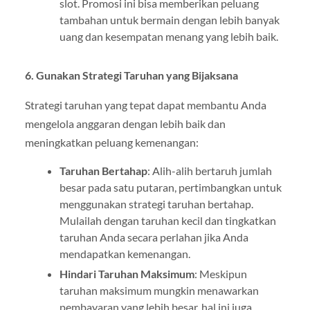
slot. Promosi ini bisa memberikan peluang
tambahan untuk bermain dengan lebih banyak
uang dan kesempatan menang yang lebih baik.
6. Gunakan Strategi Taruhan yang Bijaksana
Strategi taruhan yang tepat dapat membantu Anda
mengelola anggaran dengan lebih baik dan
meningkatkan peluang kemenangan:
Taruhan Bertahap
: Alih-alih bertaruh jumlah
besar pada satu putaran, pertimbangkan untuk
menggunakan strategi taruhan bertahap.
Mulailah dengan taruhan kecil dan tingkatkan
taruhan Anda secara perlahan jika Anda
mendapatkan kemenangan.
Hindari Taruhan Maksimum
: Meskipun
taruhan maksimum mungkin menawarkan
pembayaran yang lebih besar, hal ini juga