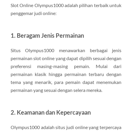
Slot Online Olympus1000 adalah pilihan terbaik untuk
penggemar judi online:
1. Beragam Jenis Permainan
Situs Olympus1000 menawarkan berbagai jenis
permainan slot online yang dapat dipilih sesuai dengan
preferensi masing-masing pemain. Mulai dari
permainan klasik hingga permainan terbaru dengan
tema yang menarik, para pemain dapat menemukan
permainan yang sesuai dengan selera mereka.
2. Keamanan dan Kepercayaan
Olympus1000 adalah situs judi online yang terpercaya