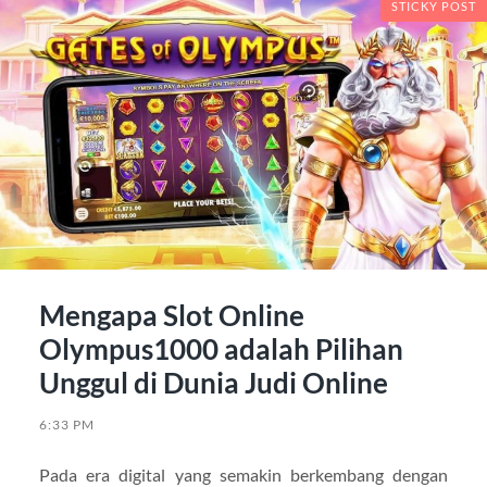
STICKY POST
Mengapa Slot Online
Olympus1000 adalah Pilihan
Unggul di Dunia Judi Online
6:33 PM
Pada era digital yang semakin berkembang dengan