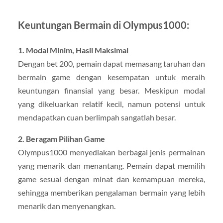
Keuntungan Bermain di Olympus1000:
1. Modal Minim, Hasil Maksimal
Dengan bet 200, pemain dapat memasang taruhan dan
bermain game dengan kesempatan untuk meraih
keuntungan finansial yang besar. Meskipun modal
yang dikeluarkan relatif kecil, namun potensi untuk
mendapatkan cuan berlimpah sangatlah besar.
2. Beragam Pilihan Game
Olympus1000 menyediakan berbagai jenis permainan
yang menarik dan menantang. Pemain dapat memilih
game sesuai dengan minat dan kemampuan mereka,
sehingga memberikan pengalaman bermain yang lebih
menarik dan menyenangkan.