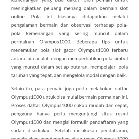
meningkatkan peluang menang dalam bermain slot
online. Pola ini biasanya didapatkan melalui
pengalaman bermain dan observasi terhadap pola-
pola kemenangan yang sering muncul dalam
permainan Olympus1000. Beberapa tips untuk
menemukan pola slot gacor Olympus1000 terbaru
antara lain adalah dengan memperhatikan pola simbol
yang muncul dalam setiap putaran, mempelajari pola
taruhan yang tepat, dan mengelola modal dengan baik.
Selain itu, para pemain juga perlu melakukan daftar
Olympus1000 untuk bisa mulai bermain permainan ini.
Proses daftar Olympus1000 cukup mudah dan cepat,
pengguna hanya perlu mengunjungi situs resmi
Olympus1000 dan mengisi formulir pendaftaran yang
sudah disediakan. Setelah melakukan pendaftaran,
pemain akan mendapatkan akun resmi Olympus1000