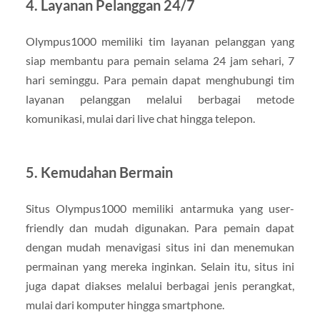
4. Layanan Pelanggan 24/7
Olympus1000 memiliki tim layanan pelanggan yang
siap membantu para pemain selama 24 jam sehari, 7
hari seminggu. Para pemain dapat menghubungi tim
layanan pelanggan melalui berbagai metode
komunikasi, mulai dari live chat hingga telepon.
5. Kemudahan Bermain
Situs Olympus1000 memiliki antarmuka yang user-
friendly dan mudah digunakan. Para pemain dapat
dengan mudah menavigasi situs ini dan menemukan
permainan yang mereka inginkan. Selain itu, situs ini
juga dapat diakses melalui berbagai jenis perangkat,
mulai dari komputer hingga smartphone.