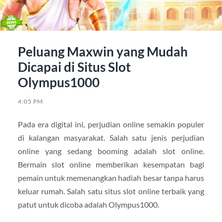
Peluang Maxwin yang Mudah
Dicapai di Situs Slot
Olympus1000
4:05 PM
Pada era digital ini, perjudian online semakin populer
di kalangan masyarakat. Salah satu jenis perjudian
online yang sedang booming adalah slot online.
Bermain slot online memberikan kesempatan bagi
pemain untuk memenangkan hadiah besar tanpa harus
keluar rumah. Salah satu situs slot online terbaik yang
patut untuk dicoba adalah Olympus1000.