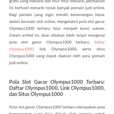
grafis yang menarik dan fitur-fitur menarik, permainan
ini berhasil menarik minat banyak pemain judi online.
Bagi pemain yang ingin meraih kemenangan besar
dalam bermain slot online, mengetahui pola slot gacor
Olympus1000 terbaru bisa menjadi kunci sukses.
Dalam artikel ini, akan dibahas lebih lanjut mengenai
pola slot gacor Olympus1000 terbaru,
daftar
olympus1000
, link Olympus1000, serta situs
Olympus1000 yang dapat diakses oleh para pemain
judi online.
Pola Slot Gacor Olympus1000 Terbaru:
Daftar Olympus1000, Link Olympus1000,
dan Situs Olympus1000
Pola slot gacor Olympus1000 terbaru merupakan pola
kemenangan yang bisa diikuti oleh pemain untuk