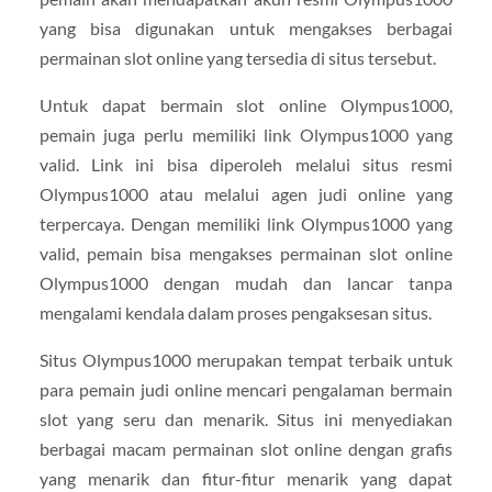
yang bisa digunakan untuk mengakses berbagai
permainan slot online yang tersedia di situs tersebut.
Untuk dapat bermain slot online Olympus1000,
pemain juga perlu memiliki link Olympus1000 yang
valid. Link ini bisa diperoleh melalui situs resmi
Olympus1000 atau melalui agen judi online yang
terpercaya. Dengan memiliki link Olympus1000 yang
valid, pemain bisa mengakses permainan slot online
Olympus1000 dengan mudah dan lancar tanpa
mengalami kendala dalam proses pengaksesan situs.
Situs Olympus1000 merupakan tempat terbaik untuk
para pemain judi online mencari pengalaman bermain
slot yang seru dan menarik. Situs ini menyediakan
berbagai macam permainan slot online dengan grafis
yang menarik dan fitur-fitur menarik yang dapat