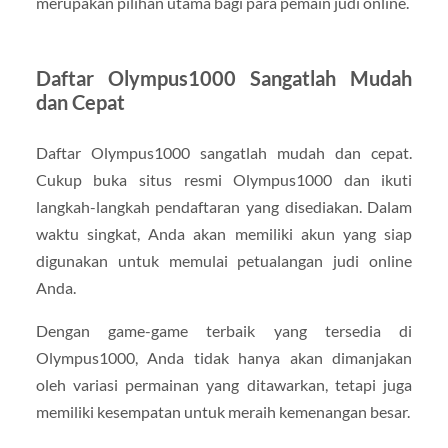
merupakan pilihan utama bagi para pemain judi online.
Daftar Olympus1000 Sangatlah Mudah
dan Cepat
Daftar Olympus1000 sangatlah mudah dan cepat.
Cukup buka situs resmi Olympus1000 dan ikuti
langkah-langkah pendaftaran yang disediakan. Dalam
waktu singkat, Anda akan memiliki akun yang siap
digunakan untuk memulai petualangan judi online
Anda.
Dengan game-game terbaik yang tersedia di
Olympus1000, Anda tidak hanya akan dimanjakan
oleh variasi permainan yang ditawarkan, tetapi juga
memiliki kesempatan untuk meraih kemenangan besar.