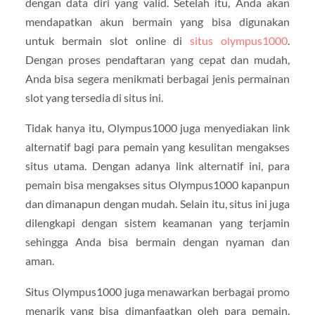
dengan data diri yang valid. Setelah itu, Anda akan
mendapatkan akun bermain yang bisa digunakan
untuk bermain slot online di
situs olympus1000
.
Dengan proses pendaftaran yang cepat dan mudah,
Anda bisa segera menikmati berbagai jenis permainan
slot yang tersedia di situs ini.
Tidak hanya itu, Olympus1000 juga menyediakan link
alternatif bagi para pemain yang kesulitan mengakses
situs utama. Dengan adanya link alternatif ini, para
pemain bisa mengakses situs Olympus1000 kapanpun
dan dimanapun dengan mudah. Selain itu, situs ini juga
dilengkapi dengan sistem keamanan yang terjamin
sehingga Anda bisa bermain dengan nyaman dan
aman.
Situs Olympus1000 juga menawarkan berbagai promo
menarik yang bisa dimanfaatkan oleh para pemain.