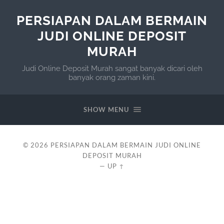
PERSIAPAN DALAM BERMAIN
JUDI ONLINE DEPOSIT
MURAH
Judi Online Deposit Murah sangat banyak dicari oleh
banyak orang zaman kini.
SHOW MENU
© 2026
PERSIAPAN DALAM BERMAIN JUDI ONLINE
DEPOSIT MURAH
—
UP ↑