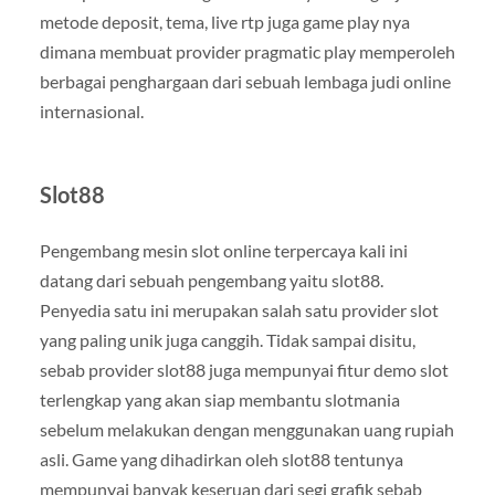
metode deposit, tema, live rtp juga game play nya
dimana membuat provider pragmatic play memperoleh
berbagai penghargaan dari sebuah lembaga judi online
internasional.
Slot88
Pengembang mesin slot online terpercaya kali ini
datang dari sebuah pengembang yaitu slot88.
Penyedia satu ini merupakan salah satu provider slot
yang paling unik juga canggih. Tidak sampai disitu,
sebab provider slot88 juga mempunyai fitur demo slot
terlengkap yang akan siap membantu slotmania
sebelum melakukan dengan menggunakan uang rupiah
asli. Game yang dihadirkan oleh slot88 tentunya
mempunyai banyak keseruan dari segi grafik sebab