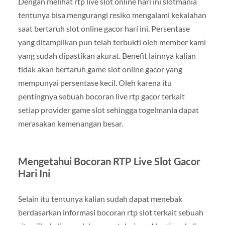
Dengan melihat rtp live slot online hari ini slotmania
tentunya bisa mengurangi resiko mengalami kekalahan
saat bertaruh slot online gacor hari ini. Persentase
yang ditampilkan pun telah terbukti oleh member kami
yang sudah dipastikan akurat. Benefit lainnya kalian
tidak akan bertaruh game slot online gacor yang
mempunyai persentase kecil. Oleh karena itu
pentingnya sebuah bocoran live rtp gacor terkait
setiap provider game slot sehingga togelmania dapat
merasakan kemenangan besar.
Mengetahui Bocoran RTP Live Slot Gacor
Hari Ini
Selain itu tentunya kalian sudah dapat menebak
berdasarkan informasi bocoran rtp slot terkait sebuah