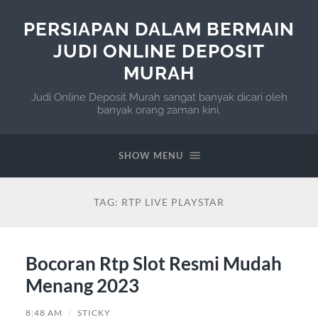
PERSIAPAN DALAM BERMAIN
JUDI ONLINE DEPOSIT
MURAH
Judi Online Deposit Murah sangat banyak dicari oleh
banyak orang zaman kini.
SHOW MENU
TAG:
RTP LIVE PLAYSTAR
Bocoran Rtp Slot Resmi Mudah
Menang 2023
8:48 AM
/
STICKY