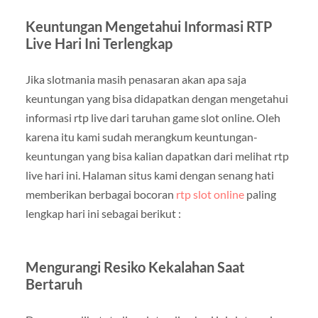
Keuntungan Mengetahui Informasi RTP
Live Hari Ini Terlengkap
Jika slotmania masih penasaran akan apa saja
keuntungan yang bisa didapatkan dengan mengetahui
informasi rtp live dari taruhan game slot online. Oleh
karena itu kami sudah merangkum keuntungan-
keuntungan yang bisa kalian dapatkan dari melihat rtp
live hari ini. Halaman situs kami dengan senang hati
memberikan berbagai bocoran
rtp slot online
paling
lengkap hari ini sebagai berikut :
Mengurangi Resiko Kekalahan Saat
Bertaruh