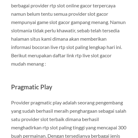
berbagai provider rtp slot online gacor terpercaya
namun belum tentu semua provider slot gacor
mempunyai game slot gacor gampang menang. Namun
slotmania tidak perlu khawatir, sebab telah tersedia
halaman situs kami dimana akan memberikan
informasi bocoran live rtp slot paling lengkap hari ini.
Berikut merupakan daftar link rtp live slot gacor
mudah menang :
Pragmatic Play
Provider pragmatic play adalah seorang pengembang
yang sudah berhasil meraih penghargaan sebagai salah
satu provider slot terbaik dimana berhasil
menghadirkan rtp slot paling tinggi yang mencapai 300
buah permainan. Dengan tersedianya berbagai jenis