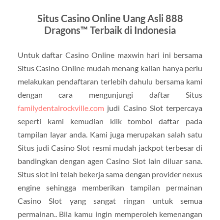
Situs Casino Online Uang Asli 888
Dragons™ Terbaik di Indonesia
Untuk daftar Casino Online maxwin hari ini bersama
Situs Casino Online mudah menang kalian hanya perlu
melakukan pendaftaran terlebih dahulu bersama kami
dengan cara mengunjungi daftar Situs
familydentalrockville.com
judi Casino Slot terpercaya
seperti kami kemudian klik tombol daftar pada
tampilan layar anda. Kami juga merupakan salah satu
Situs judi Casino Slot resmi mudah jackpot terbesar di
bandingkan dengan agen Casino Slot lain diluar sana.
Situs slot ini telah bekerja sama dengan provider nexus
engine sehingga memberikan tampilan permainan
Casino Slot yang sangat ringan untuk semua
permainan.. Bila kamu ingin memperoleh kemenangan