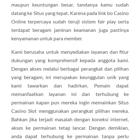
maupun keuntungan besar, tandanya kamu sudah
datang ke Situs yang tepat. Karena pada link bo Casino
Online terpercaya sudah teruji sistem fair play serta
terdapat beragam jaminan keamanan juga pastinya
kenyamanan untuk para member.
Kami berusaha untuk menyediakan layanan dan fitur
dukungan yang komprehensif kepada anggota kami.
Dengan akses melalui berbagai perangkat dan pilihan
yang beragam, ini merupakan keunggulan unik yang
kami tawarkan dan hadirkan. Pemain dapat
memanfaatkan layanan ini dan terhubung ke
permainan kapan pun mereka ingin memainkan Situs
Casino Slot menggunakan perangkat pilihan mereka.
Bahkan jika terjadi masalah dengan koneksi internet,
akses ke permainan tetap lancar. Dengan demikian,
anda dapat terhubung ke permainan tanpa perlu