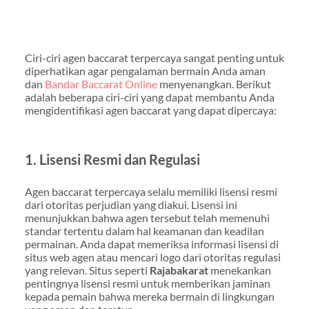
Ciri-ciri agen baccarat terpercaya sangat penting untuk
diperhatikan agar pengalaman bermain Anda aman
dan
Bandar Baccarat Online
menyenangkan. Berikut
adalah beberapa ciri-ciri yang dapat membantu Anda
mengidentifikasi agen baccarat yang dapat dipercaya:
1. Lisensi Resmi dan Regulasi
Agen baccarat terpercaya selalu memiliki lisensi resmi
dari otoritas perjudian yang diakui. Lisensi ini
menunjukkan bahwa agen tersebut telah memenuhi
standar tertentu dalam hal keamanan dan keadilan
permainan. Anda dapat memeriksa informasi lisensi di
situs web agen atau mencari logo dari otoritas regulasi
yang relevan. Situs seperti
Rajabakarat
menekankan
pentingnya lisensi resmi untuk memberikan jaminan
kepada pemain bahwa mereka bermain di lingkungan